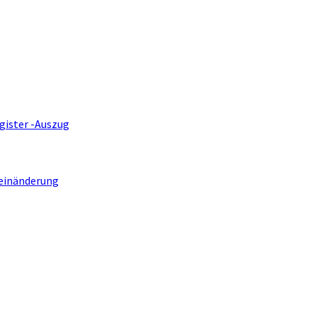
gister -Auszug
einänderung