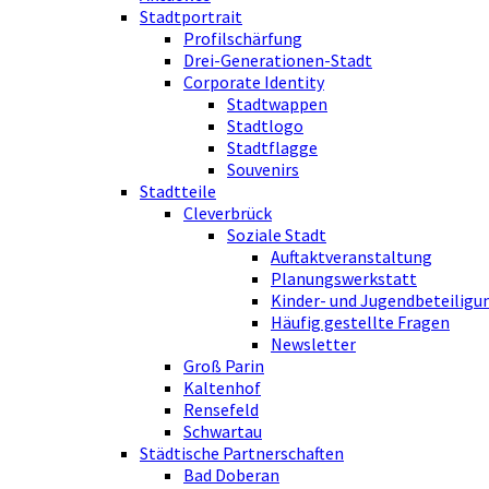
Stadtportrait
Profilschärfung
Drei-Generationen-Stadt
Corporate Identity
Stadtwappen
Stadtlogo
Stadtflagge
Souvenirs
Stadtteile
Cleverbrück
Soziale Stadt
Auftaktveranstaltung
Planungswerkstatt
Kinder- und Jugendbeteiligu
Häufig gestellte Fragen
Newsletter
Groß Parin
Kaltenhof
Rensefeld
Schwartau
Städtische Partnerschaften
Bad Doberan