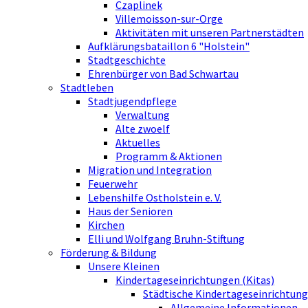
Czaplinek
Villemoisson-sur-Orge
Aktivitäten mit unseren Partnerstädten
Aufklärungsbataillon 6 "Holstein"
Stadtgeschichte
Ehrenbürger von Bad Schwartau
Stadtleben
Stadtjugendpflege
Verwaltung
Alte zwoelf
Aktuelles
Programm & Aktionen
Migration und Integration
Feuerwehr
Lebenshilfe Ostholstein e. V.
Haus der Senioren
Kirchen
Elli und Wolfgang Bruhn-Stiftung
Förderung & Bildung
Unsere Kleinen
Kindertageseinrichtungen (Kitas)
Städtische Kindertageseinrichtung
Allgemeine Informationen