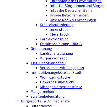
Chronologie der Entwicklungen
Infos für Bürgerinnen und Bürger
Infos der Deutschen Bahn
Unsere Betroffenheiten
Unsere Kritik & Forderungen
Städtebauförderung
Innenstadt
Cleverbrück
Lärmaktionsplan
Ostküstenleitung - 380 kV
Grünplanung
Landschaftsplanung
Kurparkkonzept
Tief- und Straßenbau
Verkehrsentwicklungsplan
Immobilienangebote der Stadt
Wohngrundstücke
Gewerbegrundstücke
Mischgebietsgrundstücke
Mängelmelder
Straßenbeleuchtung
Bürgerportal & Onlinedienste
Bürgerportal