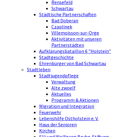
Rensefeld
Schwartau
Städtische Partnerschaften
Bad Doberan
Czaplinek
Villemoisson-sur-Orge
Aktivitäten mit unseren
Partnerstädten
Aufklärungsbataillon 6 "Holstein"
Stadtgeschichte
Ehrenbürger von Bad Schwartau
Stadtleben
Stadtjugendpflege
Verwaltung
Alte zwoelf
Aktuelles
Programm & Aktionen
Migration und Integration
Feuerwehr
Lebenshilfe Ostholstein e. V.
Haus der Senioren
Kirchen
Elli und Wolfgang Bruhn-Stiftung