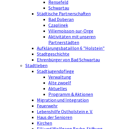
Rensefeld
Schwartau
Städtische Partnerschaften
Bad Doberan
Czaplinek
Villemoisson-sur-Orge
Aktivitäten mit unseren
Partnerstädten
Aufklärungsbataillon 6 "Holstein"
Stadtgeschichte
Ehrenbürger von Bad Schwartau
Stadtleben
Stadtjugendpflege
Verwaltung
Alte zwoelf
Aktuelles
Programm & Aktionen
Migration und Integration
Feuerwehr
Lebenshilfe Ostholstein e. V.
Haus der Senioren
Kirchen
Elli und Wolfgang Bruhn-Stiftung