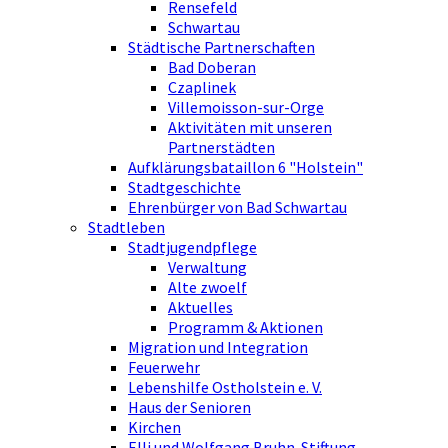
Rensefeld
Schwartau
Städtische Partnerschaften
Bad Doberan
Czaplinek
Villemoisson-sur-Orge
Aktivitäten mit unseren
Partnerstädten
Aufklärungsbataillon 6 "Holstein"
Stadtgeschichte
Ehrenbürger von Bad Schwartau
Stadtleben
Stadtjugendpflege
Verwaltung
Alte zwoelf
Aktuelles
Programm & Aktionen
Migration und Integration
Feuerwehr
Lebenshilfe Ostholstein e. V.
Haus der Senioren
Kirchen
Elli und Wolfgang Bruhn-Stiftung