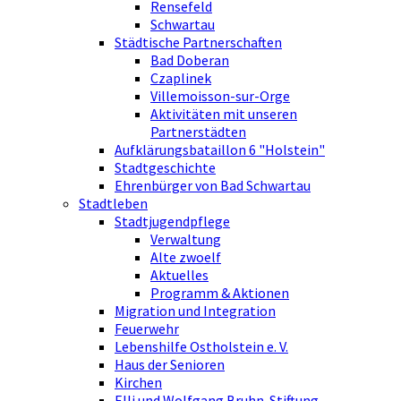
Rensefeld
Schwartau
Städtische Partnerschaften
Bad Doberan
Czaplinek
Villemoisson-sur-Orge
Aktivitäten mit unseren
Partnerstädten
Aufklärungsbataillon 6 "Holstein"
Stadtgeschichte
Ehrenbürger von Bad Schwartau
Stadtleben
Stadtjugendpflege
Verwaltung
Alte zwoelf
Aktuelles
Programm & Aktionen
Migration und Integration
Feuerwehr
Lebenshilfe Ostholstein e. V.
Haus der Senioren
Kirchen
Elli und Wolfgang Bruhn-Stiftung