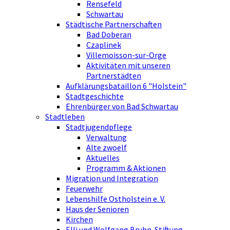
Rensefeld
Schwartau
Städtische Partnerschaften
Bad Doberan
Czaplinek
Villemoisson-sur-Orge
Aktivitäten mit unseren
Partnerstädten
Aufklärungsbataillon 6 "Holstein"
Stadtgeschichte
Ehrenbürger von Bad Schwartau
Stadtleben
Stadtjugendpflege
Verwaltung
Alte zwoelf
Aktuelles
Programm & Aktionen
Migration und Integration
Feuerwehr
Lebenshilfe Ostholstein e. V.
Haus der Senioren
Kirchen
Elli und Wolfgang Bruhn-Stiftung