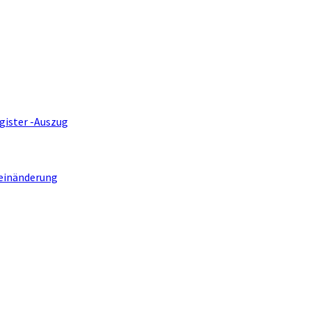
gister -Auszug
einänderung