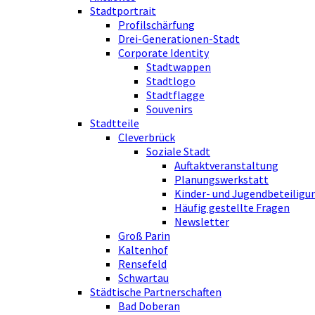
Stadtportrait
Profilschärfung
Drei-Generationen-Stadt
Corporate Identity
Stadtwappen
Stadtlogo
Stadtflagge
Souvenirs
Stadtteile
Cleverbrück
Soziale Stadt
Auftaktveranstaltung
Planungswerkstatt
Kinder- und Jugendbeteiligu
Häufig gestellte Fragen
Newsletter
Groß Parin
Kaltenhof
Rensefeld
Schwartau
Städtische Partnerschaften
Bad Doberan