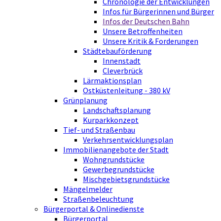
Chronologie der Entwicklungen
Infos für Bürgerinnen und Bürger
Infos der Deutschen Bahn
Unsere Betroffenheiten
Unsere Kritik & Forderungen
Städtebauförderung
Innenstadt
Cleverbrück
Lärmaktionsplan
Ostküstenleitung - 380 kV
Grünplanung
Landschaftsplanung
Kurparkkonzept
Tief- und Straßenbau
Verkehrsentwicklungsplan
Immobilienangebote der Stadt
Wohngrundstücke
Gewerbegrundstücke
Mischgebietsgrundstücke
Mängelmelder
Straßenbeleuchtung
Bürgerportal & Onlinedienste
Bürgerportal