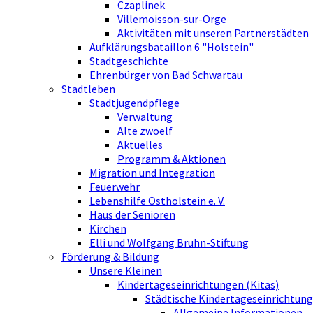
Czaplinek
Villemoisson-sur-Orge
Aktivitäten mit unseren Partnerstädten
Aufklärungsbataillon 6 "Holstein"
Stadtgeschichte
Ehrenbürger von Bad Schwartau
Stadtleben
Stadtjugendpflege
Verwaltung
Alte zwoelf
Aktuelles
Programm & Aktionen
Migration und Integration
Feuerwehr
Lebenshilfe Ostholstein e. V.
Haus der Senioren
Kirchen
Elli und Wolfgang Bruhn-Stiftung
Förderung & Bildung
Unsere Kleinen
Kindertageseinrichtungen (Kitas)
Städtische Kindertageseinrichtung
Allgemeine Informationen