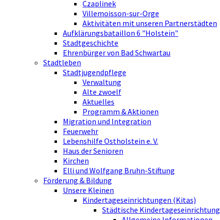
Czaplinek
Villemoisson-sur-Orge
Aktivitäten mit unseren Partnerstädten
Aufklärungsbataillon 6 "Holstein"
Stadtgeschichte
Ehrenbürger von Bad Schwartau
Stadtleben
Stadtjugendpflege
Verwaltung
Alte zwoelf
Aktuelles
Programm & Aktionen
Migration und Integration
Feuerwehr
Lebenshilfe Ostholstein e. V.
Haus der Senioren
Kirchen
Elli und Wolfgang Bruhn-Stiftung
Förderung & Bildung
Unsere Kleinen
Kindertageseinrichtungen (Kitas)
Städtische Kindertageseinrichtung
Allgemeine Informationen