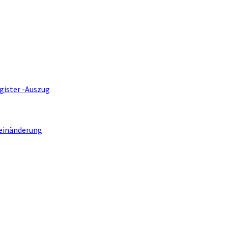
gister -Auszug
einänderung