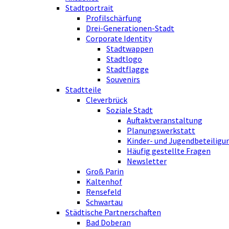
Stadtportrait
Profilschärfung
Drei-Generationen-Stadt
Corporate Identity
Stadtwappen
Stadtlogo
Stadtflagge
Souvenirs
Stadtteile
Cleverbrück
Soziale Stadt
Auftaktveranstaltung
Planungswerkstatt
Kinder- und Jugendbeteiligu
Häufig gestellte Fragen
Newsletter
Groß Parin
Kaltenhof
Rensefeld
Schwartau
Städtische Partnerschaften
Bad Doberan