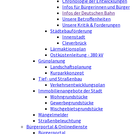
Chronologie der Entwicklungen
Infos für Bürgerinnen und Bürger
Infos der Deutschen Bahn
Unsere Betroffenheiten
Unsere Kritik & Forderungen
Städtebauförderung
Innenstadt
Cleverbrück
Lärmaktionsplan
Ostküstenleitung - 380 kV
Grünplanung
Landschaftsplanung
Kurparkkonzept
Tief- und Straßenbau
Verkehrsentwicklungsplan
Immobilienangebote der Stadt
Wohngrundstücke
Gewerbegrundstücke
Mischgebietsgrundstücke
Mängelmelder
Straßenbeleuchtung
Bürgerportal & Onlinedienste
Bürgerportal