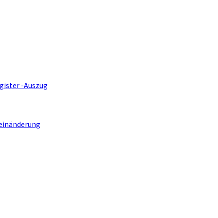
gister -Auszug
einänderung