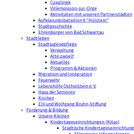
Czaplinek
Villemoisson-sur-Orge
Aktivitäten mit unseren Partnerstädten
Aufklärungsbataillon 6 "Holstein"
Stadtgeschichte
Ehrenbürger von Bad Schwartau
Stadtleben
Stadtjugendpflege
Verwaltung
Alte zwoelf
Aktuelles
Programm & Aktionen
Migration und Integration
Feuerwehr
Lebenshilfe Ostholstein e. V.
Haus der Senioren
Kirchen
Elli und Wolfgang Bruhn-Stiftung
Förderung & Bildung
Unsere Kleinen
Kindertageseinrichtungen (Kitas)
Städtische Kindertageseinrichtung
Allgemeine Informationen