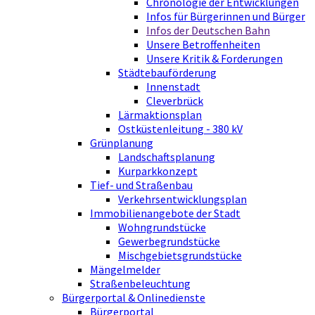
Chronologie der Entwicklungen
Infos für Bürgerinnen und Bürger
Infos der Deutschen Bahn
Unsere Betroffenheiten
Unsere Kritik & Forderungen
Städtebauförderung
Innenstadt
Cleverbrück
Lärmaktionsplan
Ostküstenleitung - 380 kV
Grünplanung
Landschaftsplanung
Kurparkkonzept
Tief- und Straßenbau
Verkehrsentwicklungsplan
Immobilienangebote der Stadt
Wohngrundstücke
Gewerbegrundstücke
Mischgebietsgrundstücke
Mängelmelder
Straßenbeleuchtung
Bürgerportal & Onlinedienste
Bürgerportal