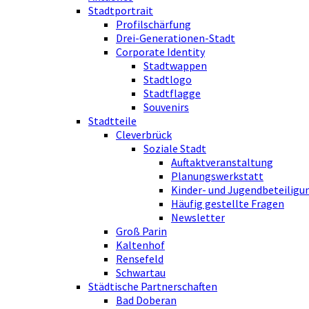
Stadtportrait
Profilschärfung
Drei-Generationen-Stadt
Corporate Identity
Stadtwappen
Stadtlogo
Stadtflagge
Souvenirs
Stadtteile
Cleverbrück
Soziale Stadt
Auftaktveranstaltung
Planungswerkstatt
Kinder- und Jugendbeteiligu
Häufig gestellte Fragen
Newsletter
Groß Parin
Kaltenhof
Rensefeld
Schwartau
Städtische Partnerschaften
Bad Doberan