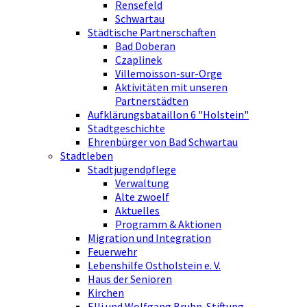
Rensefeld
Schwartau
Städtische Partnerschaften
Bad Doberan
Czaplinek
Villemoisson-sur-Orge
Aktivitäten mit unseren
Partnerstädten
Aufklärungsbataillon 6 "Holstein"
Stadtgeschichte
Ehrenbürger von Bad Schwartau
Stadtleben
Stadtjugendpflege
Verwaltung
Alte zwoelf
Aktuelles
Programm & Aktionen
Migration und Integration
Feuerwehr
Lebenshilfe Ostholstein e. V.
Haus der Senioren
Kirchen
Elli und Wolfgang Bruhn-Stiftung