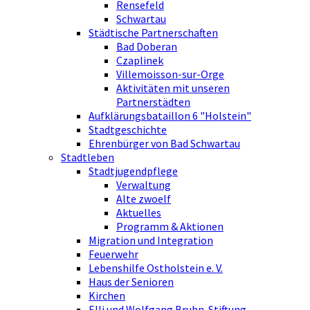
Rensefeld
Schwartau
Städtische Partnerschaften
Bad Doberan
Czaplinek
Villemoisson-sur-Orge
Aktivitäten mit unseren
Partnerstädten
Aufklärungsbataillon 6 "Holstein"
Stadtgeschichte
Ehrenbürger von Bad Schwartau
Stadtleben
Stadtjugendpflege
Verwaltung
Alte zwoelf
Aktuelles
Programm & Aktionen
Migration und Integration
Feuerwehr
Lebenshilfe Ostholstein e. V.
Haus der Senioren
Kirchen
Elli und Wolfgang Bruhn-Stiftung