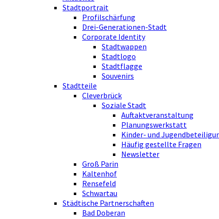
Stadtportrait
Profilschärfung
Drei-Generationen-Stadt
Corporate Identity
Stadtwappen
Stadtlogo
Stadtflagge
Souvenirs
Stadtteile
Cleverbrück
Soziale Stadt
Auftaktveranstaltung
Planungswerkstatt
Kinder- und Jugendbeteiligu
Häufig gestellte Fragen
Newsletter
Groß Parin
Kaltenhof
Rensefeld
Schwartau
Städtische Partnerschaften
Bad Doberan