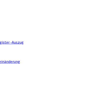
gister -Auszug
einänderung