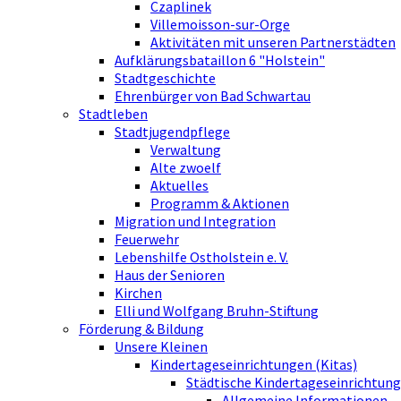
Czaplinek
Villemoisson-sur-Orge
Aktivitäten mit unseren Partnerstädten
Aufklärungsbataillon 6 "Holstein"
Stadtgeschichte
Ehrenbürger von Bad Schwartau
Stadtleben
Stadtjugendpflege
Verwaltung
Alte zwoelf
Aktuelles
Programm & Aktionen
Migration und Integration
Feuerwehr
Lebenshilfe Ostholstein e. V.
Haus der Senioren
Kirchen
Elli und Wolfgang Bruhn-Stiftung
Förderung & Bildung
Unsere Kleinen
Kindertageseinrichtungen (Kitas)
Städtische Kindertageseinrichtung
Allgemeine Informationen