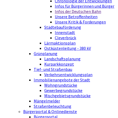
Chronologie der Entwicklungen
Infos für Bürgerinnen und Bürger
Infos der Deutschen Bahn
Unsere Betroffenheiten
Unsere Kritik & Forderungen
Städtebauförderung
Innenstadt
Cleverbrück
Lärmaktionsplan
Ostküstenleitung - 380 kV
Grünplanung
Landschaftsplanung
Kurparkkonzept
Tief- und Straßenbau
Verkehrsentwicklungsplan
Immobilienangebote der Stadt
Wohngrundstücke
Gewerbegrundstücke
Mischgebietsgrundstücke
Mängelmelder
Straßenbeleuchtung
Bürgerportal & Onlinedienste
Bürgerportal