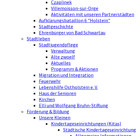
Czaplinek
Villemoisson-sur-Orge
Aktivitäten mit unseren Partnerstädten
Aufklärungsbataillon 6 "Holstein"
Stadtgeschichte
Ehrenbürger von Bad Schwartau
Stadtleben
Stadtjugendpflege
Verwaltung
Alte zwoelf
Aktuelles
Programm & Aktionen
Migration und Integration
Feuerwehr
Lebenshilfe Ostholstein e. V.
Haus der Senioren
Kirchen
Elli und Wolfgang Bruhn-Stiftung
Förderung & Bildung
Unsere Kleinen
Kindertageseinrichtungen (Kitas)
Städtische Kindertageseinrichtung
Allgemeine Informationen