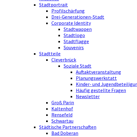
Stadtportrait
Profilschärfung
Drei-Generationen-Stadt
Corporate Identity
Stadtwappen
Stadtlogo
Stadtflagge
Souvenirs
Stadtteile
Cleverbrück
Soziale Stadt
Auftaktveranstaltung
Planungswerkstatt
Kinder- und Jugendbeteiligu
Häufig gestellte Fragen
Newsletter
Groß Parin
Kaltenhof
Rensefeld
Schwartau
Städtische Partnerschaften
Bad Doberan