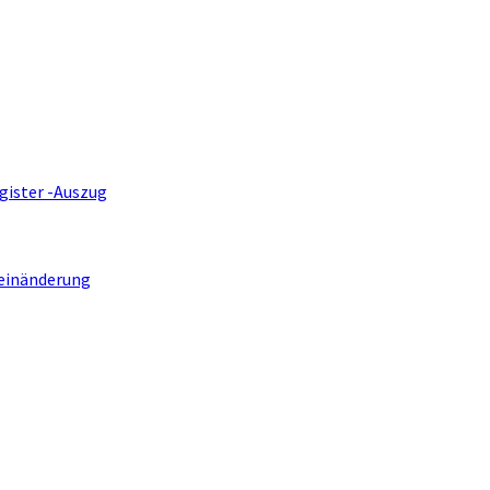
gister -Auszug
einänderung