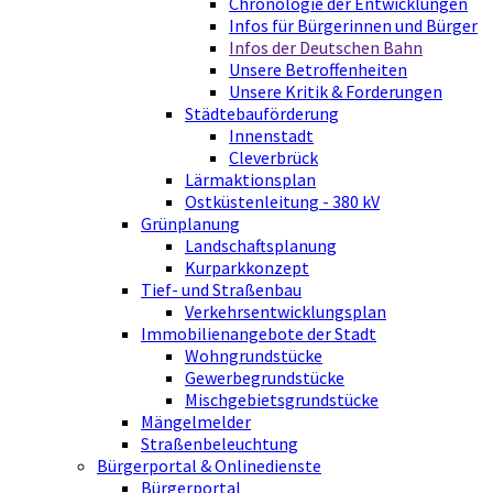
Chronologie der Entwicklungen
Infos für Bürgerinnen und Bürger
Infos der Deutschen Bahn
Unsere Betroffenheiten
Unsere Kritik & Forderungen
Städtebauförderung
Innenstadt
Cleverbrück
Lärmaktionsplan
Ostküstenleitung - 380 kV
Grünplanung
Landschaftsplanung
Kurparkkonzept
Tief- und Straßenbau
Verkehrsentwicklungsplan
Immobilienangebote der Stadt
Wohngrundstücke
Gewerbegrundstücke
Mischgebietsgrundstücke
Mängelmelder
Straßenbeleuchtung
Bürgerportal & Onlinedienste
Bürgerportal