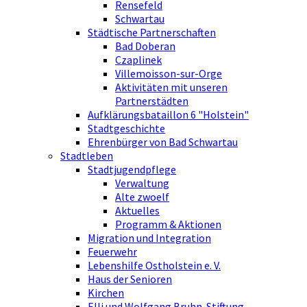
Rensefeld
Schwartau
Städtische Partnerschaften
Bad Doberan
Czaplinek
Villemoisson-sur-Orge
Aktivitäten mit unseren
Partnerstädten
Aufklärungsbataillon 6 "Holstein"
Stadtgeschichte
Ehrenbürger von Bad Schwartau
Stadtleben
Stadtjugendpflege
Verwaltung
Alte zwoelf
Aktuelles
Programm & Aktionen
Migration und Integration
Feuerwehr
Lebenshilfe Ostholstein e. V.
Haus der Senioren
Kirchen
Elli und Wolfgang Bruhn-Stiftung