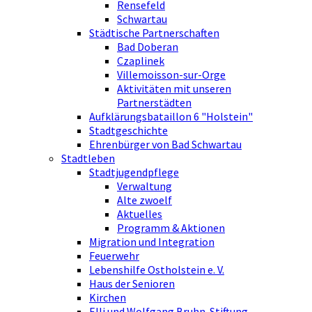
Rensefeld
Schwartau
Städtische Partnerschaften
Bad Doberan
Czaplinek
Villemoisson-sur-Orge
Aktivitäten mit unseren
Partnerstädten
Aufklärungsbataillon 6 "Holstein"
Stadtgeschichte
Ehrenbürger von Bad Schwartau
Stadtleben
Stadtjugendpflege
Verwaltung
Alte zwoelf
Aktuelles
Programm & Aktionen
Migration und Integration
Feuerwehr
Lebenshilfe Ostholstein e. V.
Haus der Senioren
Kirchen
Elli und Wolfgang Bruhn-Stiftung