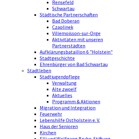
Rensefeld
Schwartau
Städtische Partnerschaften
Bad Doberan
Czaplinek
Villemoisson-sur-Orge
Aktivitäten mit unseren
Partnerstädten
Aufklärungsbataillon 6 "Holstein"
Stadtgeschichte
Ehrenbürger von Bad Schwartau
Stadtleben
Stadtjugendpflege
Verwaltung
Alte zwoelf
Aktuelles
Programm & Aktionen
Migration und Integration
Feuerwehr
Lebenshilfe Ostholstein e. V.
Haus der Senioren
Kirchen
Elli und Wolfgang Bruhn-Stiftung