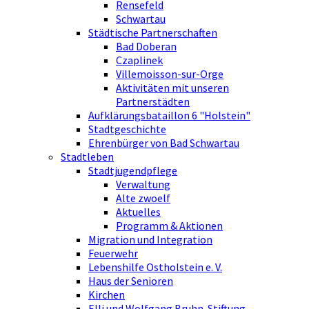
Rensefeld
Schwartau
Städtische Partnerschaften
Bad Doberan
Czaplinek
Villemoisson-sur-Orge
Aktivitäten mit unseren
Partnerstädten
Aufklärungsbataillon 6 "Holstein"
Stadtgeschichte
Ehrenbürger von Bad Schwartau
Stadtleben
Stadtjugendpflege
Verwaltung
Alte zwoelf
Aktuelles
Programm & Aktionen
Migration und Integration
Feuerwehr
Lebenshilfe Ostholstein e. V.
Haus der Senioren
Kirchen
Elli und Wolfgang Bruhn-Stiftung