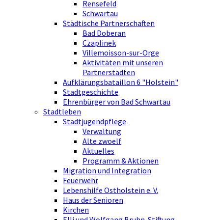
Rensefeld
Schwartau
Städtische Partnerschaften
Bad Doberan
Czaplinek
Villemoisson-sur-Orge
Aktivitäten mit unseren
Partnerstädten
Aufklärungsbataillon 6 "Holstein"
Stadtgeschichte
Ehrenbürger von Bad Schwartau
Stadtleben
Stadtjugendpflege
Verwaltung
Alte zwoelf
Aktuelles
Programm & Aktionen
Migration und Integration
Feuerwehr
Lebenshilfe Ostholstein e. V.
Haus der Senioren
Kirchen
Elli und Wolfgang Bruhn-Stiftung