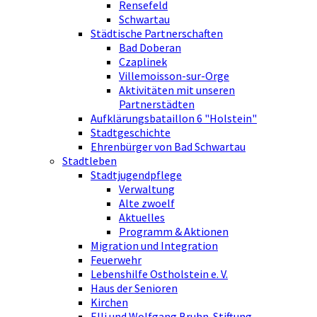
Rensefeld
Schwartau
Städtische Partnerschaften
Bad Doberan
Czaplinek
Villemoisson-sur-Orge
Aktivitäten mit unseren
Partnerstädten
Aufklärungsbataillon 6 "Holstein"
Stadtgeschichte
Ehrenbürger von Bad Schwartau
Stadtleben
Stadtjugendpflege
Verwaltung
Alte zwoelf
Aktuelles
Programm & Aktionen
Migration und Integration
Feuerwehr
Lebenshilfe Ostholstein e. V.
Haus der Senioren
Kirchen
Elli und Wolfgang Bruhn-Stiftung