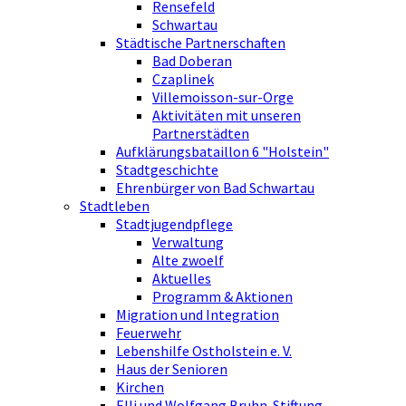
Rensefeld
Schwartau
Städtische Partnerschaften
Bad Doberan
Czaplinek
Villemoisson-sur-Orge
Aktivitäten mit unseren
Partnerstädten
Aufklärungsbataillon 6 "Holstein"
Stadtgeschichte
Ehrenbürger von Bad Schwartau
Stadtleben
Stadtjugendpflege
Verwaltung
Alte zwoelf
Aktuelles
Programm & Aktionen
Migration und Integration
Feuerwehr
Lebenshilfe Ostholstein e. V.
Haus der Senioren
Kirchen
Elli und Wolfgang Bruhn-Stiftung