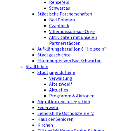
Rensefeld
Schwartau
Städtische Partnerschaften
Bad Doberan
Czaplinek
Villemoisson-sur-Orge
Aktivitäten mit unseren
Partnerstädten
Aufklärungsbataillon 6 "Holstein"
Stadtgeschichte
Ehrenbürger von Bad Schwartau
Stadtleben
Stadtjugendpflege
Verwaltung
Alte zwoelf
Aktuelles
Programm & Aktionen
Migration und Integration
Feuerwehr
Lebenshilfe Ostholstein e. V.
Haus der Senioren
Kirchen
Elli und Wolfgang Bruhn-Stiftung