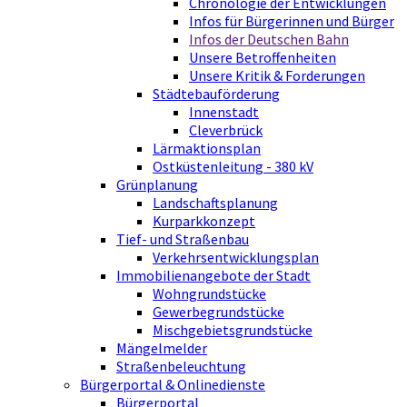
Chronologie der Entwicklungen
Infos für Bürgerinnen und Bürger
Infos der Deutschen Bahn
Unsere Betroffenheiten
Unsere Kritik & Forderungen
Städtebauförderung
Innenstadt
Cleverbrück
Lärmaktionsplan
Ostküstenleitung - 380 kV
Grünplanung
Landschaftsplanung
Kurparkkonzept
Tief- und Straßenbau
Verkehrsentwicklungsplan
Immobilienangebote der Stadt
Wohngrundstücke
Gewerbegrundstücke
Mischgebietsgrundstücke
Mängelmelder
Straßenbeleuchtung
Bürgerportal & Onlinedienste
Bürgerportal