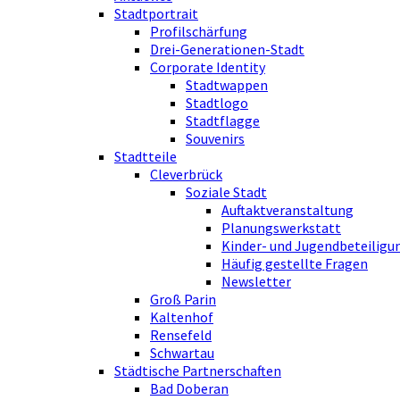
Stadtportrait
Profilschärfung
Drei-Generationen-Stadt
Corporate Identity
Stadtwappen
Stadtlogo
Stadtflagge
Souvenirs
Stadtteile
Cleverbrück
Soziale Stadt
Auftaktveranstaltung
Planungswerkstatt
Kinder- und Jugendbeteiligu
Häufig gestellte Fragen
Newsletter
Groß Parin
Kaltenhof
Rensefeld
Schwartau
Städtische Partnerschaften
Bad Doberan