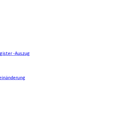
gister -Auszug
einänderung