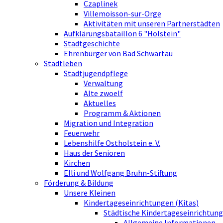
Czaplinek
Villemoisson-sur-Orge
Aktivitäten mit unseren Partnerstädten
Aufklärungsbataillon 6 "Holstein"
Stadtgeschichte
Ehrenbürger von Bad Schwartau
Stadtleben
Stadtjugendpflege
Verwaltung
Alte zwoelf
Aktuelles
Programm & Aktionen
Migration und Integration
Feuerwehr
Lebenshilfe Ostholstein e. V.
Haus der Senioren
Kirchen
Elli und Wolfgang Bruhn-Stiftung
Förderung & Bildung
Unsere Kleinen
Kindertageseinrichtungen (Kitas)
Städtische Kindertageseinrichtung
Allgemeine Informationen