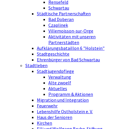
Rensefeld
Schwartau
Städtische Partnerschaften
Bad Doberan
Czaplinek
Villemoisson-sur-Orge
Aktivitäten mit unseren
Partnerstädten
Aufklärungsbataillon 6 "Holstein"
Stadtgeschichte
Ehrenbürger von Bad Schwartau
Stadtleben
Stadtjugendpflege
Verwaltung
Alte zwoelf
Aktuelles
Programm & Aktionen
Migration und Integration
Feuerwehr
Lebenshilfe Ostholstein e. V.
Haus der Senioren
Kirchen
Elli und Wolfgang Bruhn-Stiftung