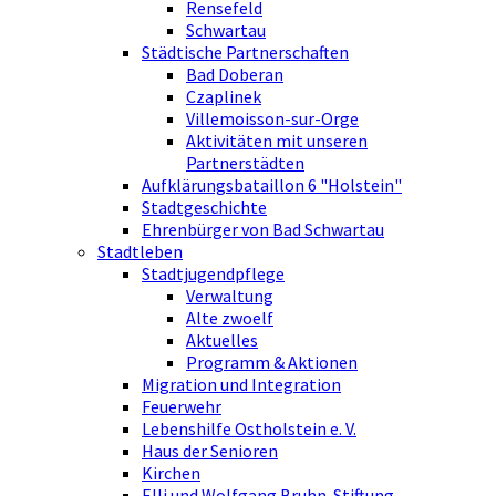
Rensefeld
Schwartau
Städtische Partnerschaften
Bad Doberan
Czaplinek
Villemoisson-sur-Orge
Aktivitäten mit unseren
Partnerstädten
Aufklärungsbataillon 6 "Holstein"
Stadtgeschichte
Ehrenbürger von Bad Schwartau
Stadtleben
Stadtjugendpflege
Verwaltung
Alte zwoelf
Aktuelles
Programm & Aktionen
Migration und Integration
Feuerwehr
Lebenshilfe Ostholstein e. V.
Haus der Senioren
Kirchen
Elli und Wolfgang Bruhn-Stiftung