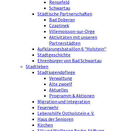
Rensefeld
Schwartau
Städtische Partnerschaften
Bad Doberan
Czaplinek
Villemoisson-sur-Orge
Aktivitäten mit unseren
Partnerstädten
Aufklärungsbataillon 6 "Holstein"
Stadtgeschichte
Ehrenbürger von Bad Schwartau
Stadtleben
Stadtjugendpflege
Verwaltung
Alte zwoelf
Aktuelles
Programm & Aktionen
Migration und Integration
Feuerwehr
Lebenshilfe Ostholstein e. V.
Haus der Senioren
Kirchen
Elli und Wolfgang Bruhn-Stiftung