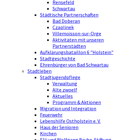
Rensefeld
Schwartau
Städtische Partnerschaften
Bad Doberan
Czaplinek
Villemoisson-sur-Orge
Aktivitäten mit unseren
Partnerstädten
Aufklärungsbataillon 6 "Holstein"
Stadtgeschichte
Ehrenbürger von Bad Schwartau
Stadtleben
Stadtjugendpflege
Verwaltung
Alte zwoelf
Aktuelles
Programm & Aktionen
Migration und Integration
Feuerwehr
Lebenshilfe Ostholstein e. V.
Haus der Senioren
Kirchen
Elli und Wolfgang Bruhn-Stiftung