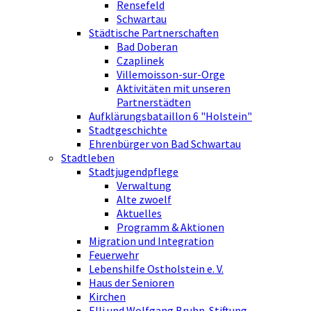
Rensefeld
Schwartau
Städtische Partnerschaften
Bad Doberan
Czaplinek
Villemoisson-sur-Orge
Aktivitäten mit unseren
Partnerstädten
Aufklärungsbataillon 6 "Holstein"
Stadtgeschichte
Ehrenbürger von Bad Schwartau
Stadtleben
Stadtjugendpflege
Verwaltung
Alte zwoelf
Aktuelles
Programm & Aktionen
Migration und Integration
Feuerwehr
Lebenshilfe Ostholstein e. V.
Haus der Senioren
Kirchen
Elli und Wolfgang Bruhn-Stiftung