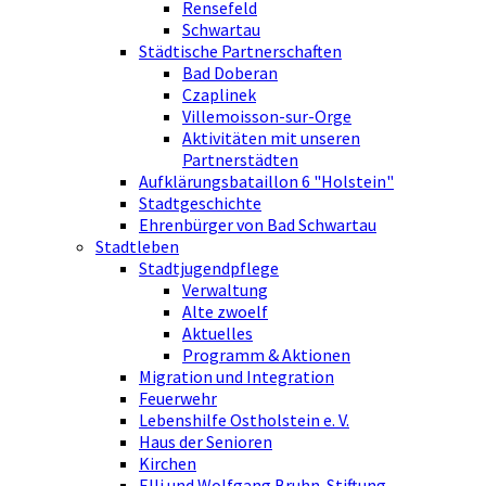
Rensefeld
Schwartau
Städtische Partnerschaften
Bad Doberan
Czaplinek
Villemoisson-sur-Orge
Aktivitäten mit unseren
Partnerstädten
Aufklärungsbataillon 6 "Holstein"
Stadtgeschichte
Ehrenbürger von Bad Schwartau
Stadtleben
Stadtjugendpflege
Verwaltung
Alte zwoelf
Aktuelles
Programm & Aktionen
Migration und Integration
Feuerwehr
Lebenshilfe Ostholstein e. V.
Haus der Senioren
Kirchen
Elli und Wolfgang Bruhn-Stiftung