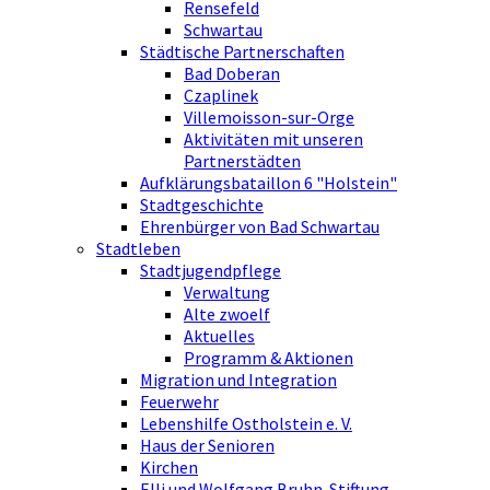
Rensefeld
Schwartau
Städtische Partnerschaften
Bad Doberan
Czaplinek
Villemoisson-sur-Orge
Aktivitäten mit unseren
Partnerstädten
Aufklärungsbataillon 6 "Holstein"
Stadtgeschichte
Ehrenbürger von Bad Schwartau
Stadtleben
Stadtjugendpflege
Verwaltung
Alte zwoelf
Aktuelles
Programm & Aktionen
Migration und Integration
Feuerwehr
Lebenshilfe Ostholstein e. V.
Haus der Senioren
Kirchen
Elli und Wolfgang Bruhn-Stiftung