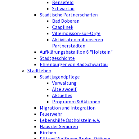
Rensefeld
Schwartau
Städtische Partnerschaften
Bad Doberan
Czaplinek
Villemoisson-sur-Orge
Aktivitäten mit unseren
Partnerstädten
Aufklärungsbataillon 6 "Holstein"
Stadtgeschichte
Ehrenbürger von Bad Schwartau
Stadtleben
Stadtjugendpflege
Verwaltung
Alte zwoelf
Aktuelles
Programm & Aktionen
Migration und Integration
Feuerwehr
Lebenshilfe Ostholstein e. V.
Haus der Senioren
Kirchen
Elli und Wolfgang Bruhn-Stiftung