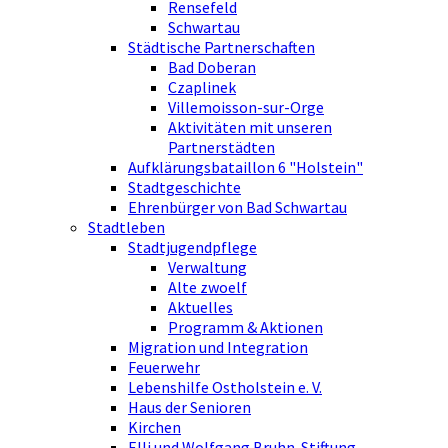
Rensefeld
Schwartau
Städtische Partnerschaften
Bad Doberan
Czaplinek
Villemoisson-sur-Orge
Aktivitäten mit unseren
Partnerstädten
Aufklärungsbataillon 6 "Holstein"
Stadtgeschichte
Ehrenbürger von Bad Schwartau
Stadtleben
Stadtjugendpflege
Verwaltung
Alte zwoelf
Aktuelles
Programm & Aktionen
Migration und Integration
Feuerwehr
Lebenshilfe Ostholstein e. V.
Haus der Senioren
Kirchen
Elli und Wolfgang Bruhn-Stiftung