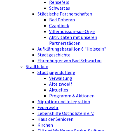
Rensefeld
Schwartau
Städtische Partnerschaften
Bad Doberan
Czaplinek
Villemoisson-sur-Orge
Aktivitäten mit unseren
Partnerstädten
Aufklärungsbataillon 6 "Holstein"
Stadtgeschichte
Ehrenbürger von Bad Schwartau
Stadtleben
Stadtjugendpflege
Verwaltung
Alte zwoelf
Aktuelles
Programm & Aktionen
Migration und Integration
Feuerwehr
Lebenshilfe Ostholstein e. V.
Haus der Senioren
Kirchen
Elli und Wolfgang Bruhn-Stiftung