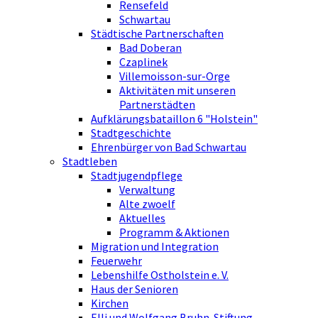
Rensefeld
Schwartau
Städtische Partnerschaften
Bad Doberan
Czaplinek
Villemoisson-sur-Orge
Aktivitäten mit unseren
Partnerstädten
Aufklärungsbataillon 6 "Holstein"
Stadtgeschichte
Ehrenbürger von Bad Schwartau
Stadtleben
Stadtjugendpflege
Verwaltung
Alte zwoelf
Aktuelles
Programm & Aktionen
Migration und Integration
Feuerwehr
Lebenshilfe Ostholstein e. V.
Haus der Senioren
Kirchen
Elli und Wolfgang Bruhn-Stiftung