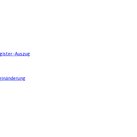
gister -Auszug
einänderung