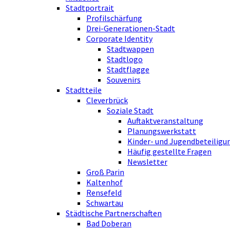
Stadtportrait
Profilschärfung
Drei-Generationen-Stadt
Corporate Identity
Stadtwappen
Stadtlogo
Stadtflagge
Souvenirs
Stadtteile
Cleverbrück
Soziale Stadt
Auftaktveranstaltung
Planungswerkstatt
Kinder- und Jugendbeteiligu
Häufig gestellte Fragen
Newsletter
Groß Parin
Kaltenhof
Rensefeld
Schwartau
Städtische Partnerschaften
Bad Doberan