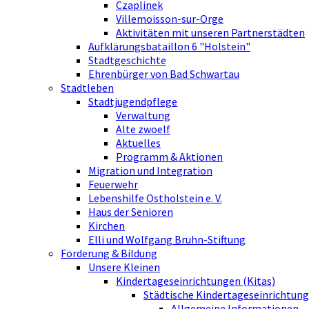
Czaplinek
Villemoisson-sur-Orge
Aktivitäten mit unseren Partnerstädten
Aufklärungsbataillon 6 "Holstein"
Stadtgeschichte
Ehrenbürger von Bad Schwartau
Stadtleben
Stadtjugendpflege
Verwaltung
Alte zwoelf
Aktuelles
Programm & Aktionen
Migration und Integration
Feuerwehr
Lebenshilfe Ostholstein e. V.
Haus der Senioren
Kirchen
Elli und Wolfgang Bruhn-Stiftung
Förderung & Bildung
Unsere Kleinen
Kindertageseinrichtungen (Kitas)
Städtische Kindertageseinrichtung
Allgemeine Informationen