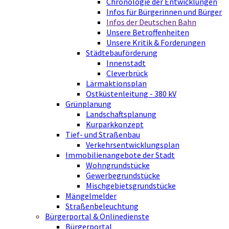
Chronologie der Entwicklungen
Infos für Bürgerinnen und Bürger
Infos der Deutschen Bahn
Unsere Betroffenheiten
Unsere Kritik & Forderungen
Städtebauförderung
Innenstadt
Cleverbrück
Lärmaktionsplan
Ostküstenleitung - 380 kV
Grünplanung
Landschaftsplanung
Kurparkkonzept
Tief- und Straßenbau
Verkehrsentwicklungsplan
Immobilienangebote der Stadt
Wohngrundstücke
Gewerbegrundstücke
Mischgebietsgrundstücke
Mängelmelder
Straßenbeleuchtung
Bürgerportal & Onlinedienste
Bürgerportal