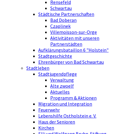
Rensefeld
Schwartau
Städtische Partnerschaften
Bad Doberan
Czaplinek
Villemoisson-sur-Orge
Aktivitäten mit unseren
Partnerstädten
Aufklärungsbataillon 6 "Holstein"
Stadtgeschichte
Ehrenbürger von Bad Schwartau
Stadtleben
Stadtjugendpflege
Verwaltung
Alte zwoelf
Aktuelles
Programm & Aktionen
Migration und Integration
Feuerwehr
Lebenshilfe Ostholstein e. V.
Haus der Senioren
Kirchen
Elli und Wolfgang Bruhn-Stiftung