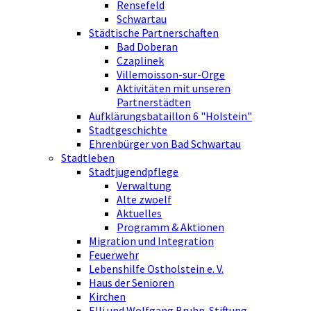
Rensefeld
Schwartau
Städtische Partnerschaften
Bad Doberan
Czaplinek
Villemoisson-sur-Orge
Aktivitäten mit unseren
Partnerstädten
Aufklärungsbataillon 6 "Holstein"
Stadtgeschichte
Ehrenbürger von Bad Schwartau
Stadtleben
Stadtjugendpflege
Verwaltung
Alte zwoelf
Aktuelles
Programm & Aktionen
Migration und Integration
Feuerwehr
Lebenshilfe Ostholstein e. V.
Haus der Senioren
Kirchen
Elli und Wolfgang Bruhn-Stiftung