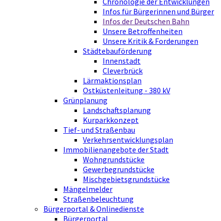
Chronologie der Entwicklungen
Infos für Bürgerinnen und Bürger
Infos der Deutschen Bahn
Unsere Betroffenheiten
Unsere Kritik & Forderungen
Städtebauförderung
Innenstadt
Cleverbrück
Lärmaktionsplan
Ostküstenleitung - 380 kV
Grünplanung
Landschaftsplanung
Kurparkkonzept
Tief- und Straßenbau
Verkehrsentwicklungsplan
Immobilienangebote der Stadt
Wohngrundstücke
Gewerbegrundstücke
Mischgebietsgrundstücke
Mängelmelder
Straßenbeleuchtung
Bürgerportal & Onlinedienste
Bürgerportal