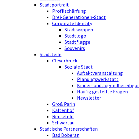
Stadtportrait
Profilschärfung
Drei-Generationen-Stadt
Corporate Identity
Stadtwappen
Stadtlogo
Stadtflagge
Souvenirs
Stadtteile
Cleverbrück
Soziale Stadt
Auftaktveranstaltung
Planungswerkstatt
Kinder- und Jugendbeteiligu
Häufig gestellte Fragen
Newsletter
Groß Parin
Kaltenhof
Rensefeld
Schwartau
Städtische Partnerschaften
Bad Doberan