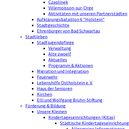
Czaplinek
Villemoisson-sur-Orge
Aktivitäten mit unseren Partnerstädten
Aufklärungsbataillon 6 "Holstein"
Stadtgeschichte
Ehrenbürger von Bad Schwartau
Stadtleben
Stadtjugendpflege
Verwaltung
Alte zwoelf
Aktuelles
Programm & Aktionen
Migration und Integration
Feuerwehr
Lebenshilfe Ostholstein e. V.
Haus der Senioren
Kirchen
Elli und Wolfgang Bruhn-Stiftung
Förderung & Bildung
Unsere Kleinen
Kindertageseinrichtungen (Kitas)
Städtische Kindertageseinrichtung
Allgemeine Informationen