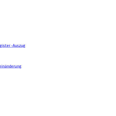
gister -Auszug
einänderung