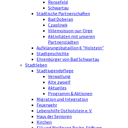
Rensefeld
Schwartau
Städtische Partnerschaften
Bad Doberan
Czaplinek
Villemoisson-sur-Orge
Aktivitäten mit unseren
Partnerstädten
Aufklärungsbataillon 6 "Holstein"
Stadtgeschichte
Ehrenbürger von Bad Schwartau
Stadtleben
Stadtjugendpflege
Verwaltung
Alte zwoelf
Aktuelles
Programm & Aktionen
Migration und Integration
Feuerwehr
Lebenshilfe Ostholstein e. V.
Haus der Senioren
Kirchen
Elli und Wolfgang Bruhn-Stiftung