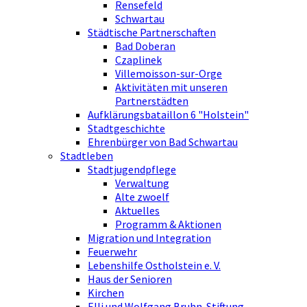
Rensefeld
Schwartau
Städtische Partnerschaften
Bad Doberan
Czaplinek
Villemoisson-sur-Orge
Aktivitäten mit unseren
Partnerstädten
Aufklärungsbataillon 6 "Holstein"
Stadtgeschichte
Ehrenbürger von Bad Schwartau
Stadtleben
Stadtjugendpflege
Verwaltung
Alte zwoelf
Aktuelles
Programm & Aktionen
Migration und Integration
Feuerwehr
Lebenshilfe Ostholstein e. V.
Haus der Senioren
Kirchen
Elli und Wolfgang Bruhn-Stiftung