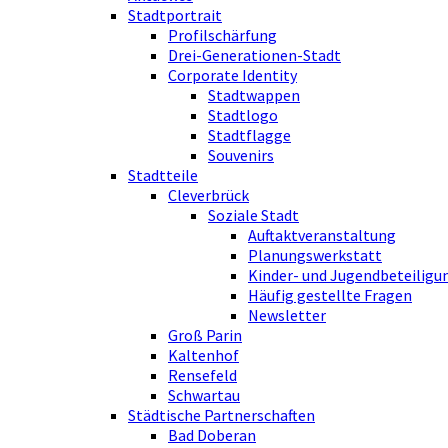
Stadtportrait
Profilschärfung
Drei-Generationen-Stadt
Corporate Identity
Stadtwappen
Stadtlogo
Stadtflagge
Souvenirs
Stadtteile
Cleverbrück
Soziale Stadt
Auftaktveranstaltung
Planungswerkstatt
Kinder- und Jugendbeteiligu
Häufig gestellte Fragen
Newsletter
Groß Parin
Kaltenhof
Rensefeld
Schwartau
Städtische Partnerschaften
Bad Doberan