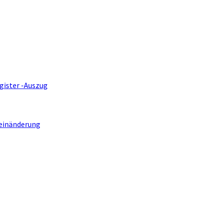
gister -Auszug
einänderung