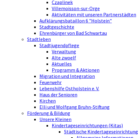
Czaplinek
Villemoisson-sur-Orge
Aktivitäten mit unseren Partnerstädten
Aufklärungsbataillon 6 "Holstein"
Stadtgeschichte
Ehrenbürger von Bad Schwartau
Stadtleben
Stadtjugendpflege
Verwaltung
Alte zwoelf
Aktuelles
Programm & Aktionen
Migration und Integration
Feuerwehr
Lebenshilfe Ostholstein e. V.
Haus der Senioren
Kirchen
Elli und Wolfgang Bruhn-Stiftung
Förderung & Bildung
Unsere Kleinen
Kindertageseinrichtungen (Kitas)
Städtische Kindertageseinrichtung
Allgemeine Informationen