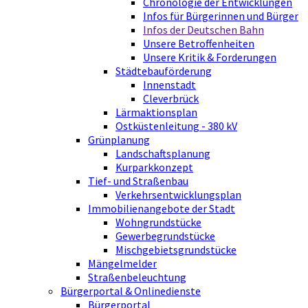
Chronologie der Entwicklungen
Infos für Bürgerinnen und Bürger
Infos der Deutschen Bahn
Unsere Betroffenheiten
Unsere Kritik & Forderungen
Städtebauförderung
Innenstadt
Cleverbrück
Lärmaktionsplan
Ostküstenleitung - 380 kV
Grünplanung
Landschaftsplanung
Kurparkkonzept
Tief- und Straßenbau
Verkehrsentwicklungsplan
Immobilienangebote der Stadt
Wohngrundstücke
Gewerbegrundstücke
Mischgebietsgrundstücke
Mängelmelder
Straßenbeleuchtung
Bürgerportal & Onlinedienste
Bürgerportal