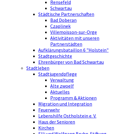
Rensefeld
Schwartau
Städtische Partnerschaften
Bad Doberan
Czaplinek
Villemoisson-sur-Orge
Aktivitäten mit unseren
Partnerstädten
Aufklärungsbataillon 6 "Holstein"
Stadtgeschichte
Ehrenbürger von Bad Schwartau
Stadtleben
Stadtjugendpflege
Verwaltung
Alte zwoelf
Aktuelles
Programm & Aktionen
Migration und Integration
Feuerwehr
Lebenshilfe Ostholstein e. V.
Haus der Senioren
Kirchen
Elli und Wolfgang Bruhn-Stiftung