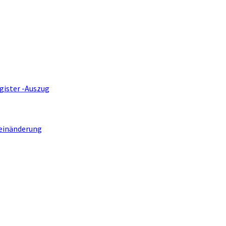
gister -Auszug
einänderung