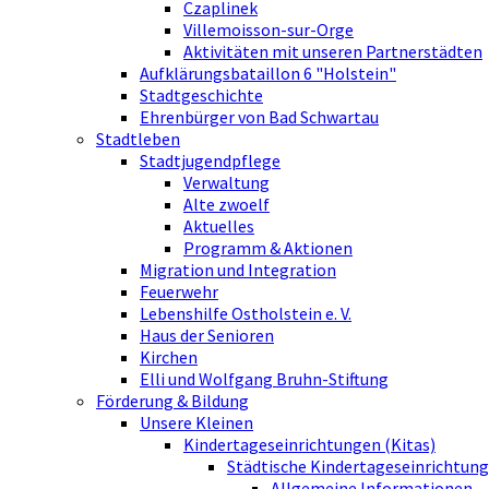
Czaplinek
Villemoisson-sur-Orge
Aktivitäten mit unseren Partnerstädten
Aufklärungsbataillon 6 "Holstein"
Stadtgeschichte
Ehrenbürger von Bad Schwartau
Stadtleben
Stadtjugendpflege
Verwaltung
Alte zwoelf
Aktuelles
Programm & Aktionen
Migration und Integration
Feuerwehr
Lebenshilfe Ostholstein e. V.
Haus der Senioren
Kirchen
Elli und Wolfgang Bruhn-Stiftung
Förderung & Bildung
Unsere Kleinen
Kindertageseinrichtungen (Kitas)
Städtische Kindertageseinrichtung
Allgemeine Informationen