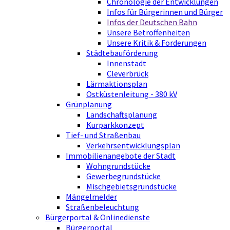
Chronologie der Entwicklungen
Infos für Bürgerinnen und Bürger
Infos der Deutschen Bahn
Unsere Betroffenheiten
Unsere Kritik & Forderungen
Städtebauförderung
Innenstadt
Cleverbrück
Lärmaktionsplan
Ostküstenleitung - 380 kV
Grünplanung
Landschaftsplanung
Kurparkkonzept
Tief- und Straßenbau
Verkehrsentwicklungsplan
Immobilienangebote der Stadt
Wohngrundstücke
Gewerbegrundstücke
Mischgebietsgrundstücke
Mängelmelder
Straßenbeleuchtung
Bürgerportal & Onlinedienste
Bürgerportal