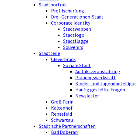
Stadtportrait
Profilschärfung
Drei-Generationen-Stadt
Corporate Identity
Stadtwappen
Stadtlogo
Stadtflagge
Souvenirs
Stadtteile
Cleverbrück
Soziale Stadt
Auftaktveranstaltung
Planungswerkstatt
Kinder- und Jugendbeteiligu
Häufig gestellte Fragen
Newsletter
Groß Parin
Kaltenhof
Rensefeld
Schwartau
Städtische Partnerschaften
Bad Doberan