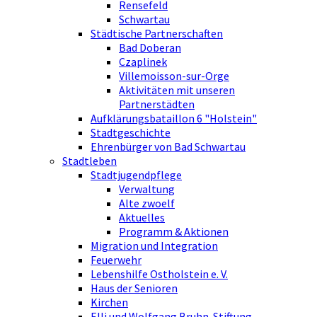
Rensefeld
Schwartau
Städtische Partnerschaften
Bad Doberan
Czaplinek
Villemoisson-sur-Orge
Aktivitäten mit unseren
Partnerstädten
Aufklärungsbataillon 6 "Holstein"
Stadtgeschichte
Ehrenbürger von Bad Schwartau
Stadtleben
Stadtjugendpflege
Verwaltung
Alte zwoelf
Aktuelles
Programm & Aktionen
Migration und Integration
Feuerwehr
Lebenshilfe Ostholstein e. V.
Haus der Senioren
Kirchen
Elli und Wolfgang Bruhn-Stiftung