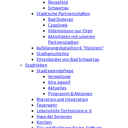
Rensefeld
Schwartau
Städtische Partnerschaften
Bad Doberan
Czaplinek
Villemoisson-sur-Orge
Aktivitäten mit unseren
Partnerstädten
Aufklärungsbataillon 6 "Holstein"
Stadtgeschichte
Ehrenbürger von Bad Schwartau
Stadtleben
Stadtjugendpflege
Verwaltung
Alte zwoelf
Aktuelles
Programm & Aktionen
Migration und Integration
Feuerwehr
Lebenshilfe Ostholstein e. V.
Haus der Senioren
Kirchen
Elli und Wolfgang Bruhn-Stiftung