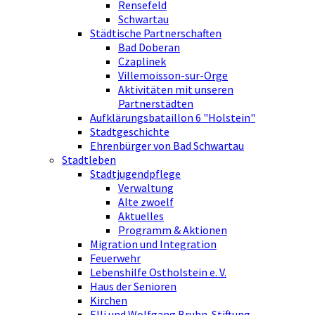
Rensefeld
Schwartau
Städtische Partnerschaften
Bad Doberan
Czaplinek
Villemoisson-sur-Orge
Aktivitäten mit unseren
Partnerstädten
Aufklärungsbataillon 6 "Holstein"
Stadtgeschichte
Ehrenbürger von Bad Schwartau
Stadtleben
Stadtjugendpflege
Verwaltung
Alte zwoelf
Aktuelles
Programm & Aktionen
Migration und Integration
Feuerwehr
Lebenshilfe Ostholstein e. V.
Haus der Senioren
Kirchen
Elli und Wolfgang Bruhn-Stiftung