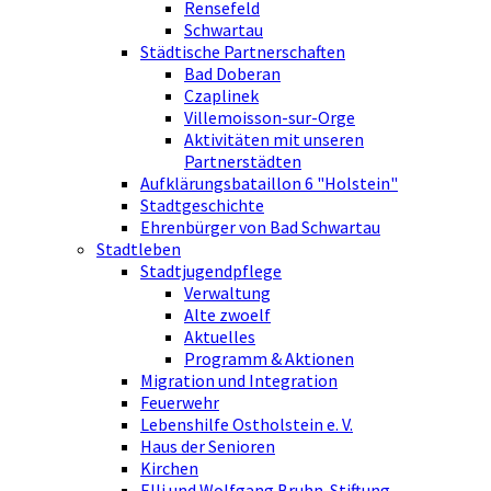
Rensefeld
Schwartau
Städtische Partnerschaften
Bad Doberan
Czaplinek
Villemoisson-sur-Orge
Aktivitäten mit unseren
Partnerstädten
Aufklärungsbataillon 6 "Holstein"
Stadtgeschichte
Ehrenbürger von Bad Schwartau
Stadtleben
Stadtjugendpflege
Verwaltung
Alte zwoelf
Aktuelles
Programm & Aktionen
Migration und Integration
Feuerwehr
Lebenshilfe Ostholstein e. V.
Haus der Senioren
Kirchen
Elli und Wolfgang Bruhn-Stiftung