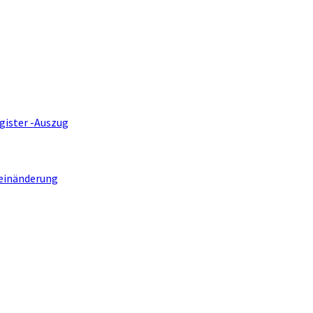
gister -Auszug
einänderung