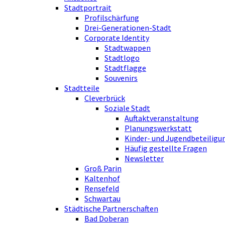
Stadtportrait
Profilschärfung
Drei-Generationen-Stadt
Corporate Identity
Stadtwappen
Stadtlogo
Stadtflagge
Souvenirs
Stadtteile
Cleverbrück
Soziale Stadt
Auftaktveranstaltung
Planungswerkstatt
Kinder- und Jugendbeteiligu
Häufig gestellte Fragen
Newsletter
Groß Parin
Kaltenhof
Rensefeld
Schwartau
Städtische Partnerschaften
Bad Doberan