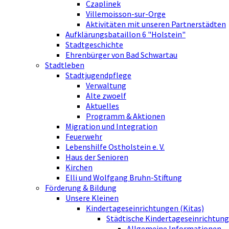
Czaplinek
Villemoisson-sur-Orge
Aktivitäten mit unseren Partnerstädten
Aufklärungsbataillon 6 "Holstein"
Stadtgeschichte
Ehrenbürger von Bad Schwartau
Stadtleben
Stadtjugendpflege
Verwaltung
Alte zwoelf
Aktuelles
Programm & Aktionen
Migration und Integration
Feuerwehr
Lebenshilfe Ostholstein e. V.
Haus der Senioren
Kirchen
Elli und Wolfgang Bruhn-Stiftung
Förderung & Bildung
Unsere Kleinen
Kindertageseinrichtungen (Kitas)
Städtische Kindertageseinrichtung
Allgemeine Informationen