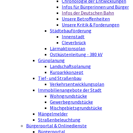
Chronologie der Entwicklungen
Infos für Bürgerinnen und Bürger
Infos der Deutschen Bahn
Unsere Betroffenheiten
Unsere Kritik & Forderungen
Städtebauförderung
Innenstadt
Cleverbrück
Lärmaktionsplan
Ostküstenleitung - 380 kV
Grünplanung
Landschaftsplanung
Kurparkkonzept
Tief- und Straßenbau
Verkehrsentwicklungsplan
Immobilienangebote der Stadt
Wohngrundstücke
Gewerbegrundstücke
Mischgebietsgrundstücke
Mängelmelder
Straßenbeleuchtung
Bürgerportal & Onlinedienste
Bürgerportal