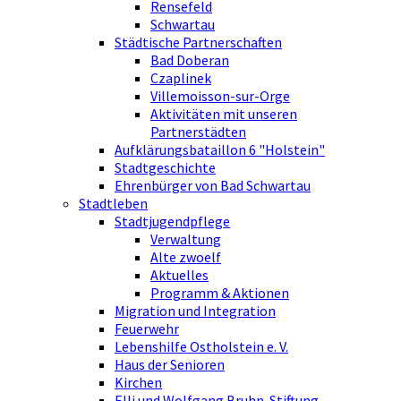
Rensefeld
Schwartau
Städtische Partnerschaften
Bad Doberan
Czaplinek
Villemoisson-sur-Orge
Aktivitäten mit unseren
Partnerstädten
Aufklärungsbataillon 6 "Holstein"
Stadtgeschichte
Ehrenbürger von Bad Schwartau
Stadtleben
Stadtjugendpflege
Verwaltung
Alte zwoelf
Aktuelles
Programm & Aktionen
Migration und Integration
Feuerwehr
Lebenshilfe Ostholstein e. V.
Haus der Senioren
Kirchen
Elli und Wolfgang Bruhn-Stiftung