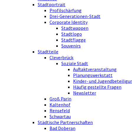
Stadtportrait
Profilschärfung
Drei-Generationen-Stadt
Corporate Identity
Stadtwappen
Stadtlogo
Stadtflagge
Souvenirs
Stadtteile
Cleverbrück
Soziale Stadt
Auftaktveranstaltung
Planungswerkstatt
Kinder- und Jugendbeteiligu
Häufig gestellte Fragen
Newsletter
Groß Parin
Kaltenhof
Rensefeld
Schwartau
Städtische Partnerschaften
Bad Doberan