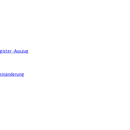
gister -Auszug
einänderung