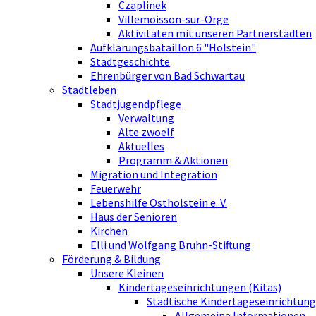
Czaplinek
Villemoisson-sur-Orge
Aktivitäten mit unseren Partnerstädten
Aufklärungsbataillon 6 "Holstein"
Stadtgeschichte
Ehrenbürger von Bad Schwartau
Stadtleben
Stadtjugendpflege
Verwaltung
Alte zwoelf
Aktuelles
Programm & Aktionen
Migration und Integration
Feuerwehr
Lebenshilfe Ostholstein e. V.
Haus der Senioren
Kirchen
Elli und Wolfgang Bruhn-Stiftung
Förderung & Bildung
Unsere Kleinen
Kindertageseinrichtungen (Kitas)
Städtische Kindertageseinrichtung
Allgemeine Informationen