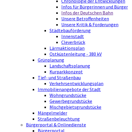
Chronologie der Entwicklungen
Infos für Bürgerinnen und Bürger
Infos der Deutschen Bahn
Unsere Betroffenheiten
Unsere Kritik & Forderungen
Städtebauförderung
Innenstadt
Cleverbrück
Lärmaktionsplan
Ostküstenleitung - 380 kV
Grünplanung
Landschaftsplanung
Kurparkkonzept
Tief- und Straßenbau
Verkehrsentwicklungsplan
Immobilienangebote der Stadt
Wohngrundstücke
Gewerbegrundstücke
Mischgebietsgrundstücke
Mängelmelder
Straßenbeleuchtung
Bürgerportal & Onlinedienste
Bürgerportal