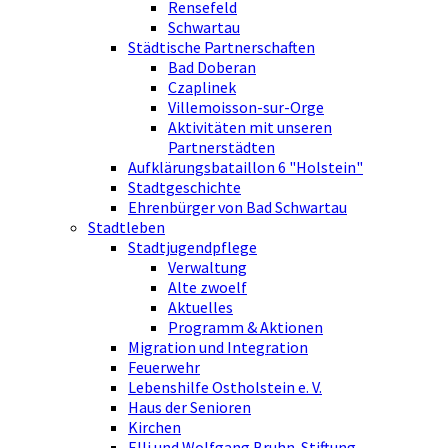
Rensefeld
Schwartau
Städtische Partnerschaften
Bad Doberan
Czaplinek
Villemoisson-sur-Orge
Aktivitäten mit unseren
Partnerstädten
Aufklärungsbataillon 6 "Holstein"
Stadtgeschichte
Ehrenbürger von Bad Schwartau
Stadtleben
Stadtjugendpflege
Verwaltung
Alte zwoelf
Aktuelles
Programm & Aktionen
Migration und Integration
Feuerwehr
Lebenshilfe Ostholstein e. V.
Haus der Senioren
Kirchen
Elli und Wolfgang Bruhn-Stiftung